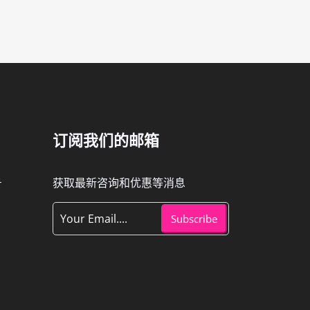
订阅我们的邮箱
号
获取最新咨询和优惠等消息
Subscribe