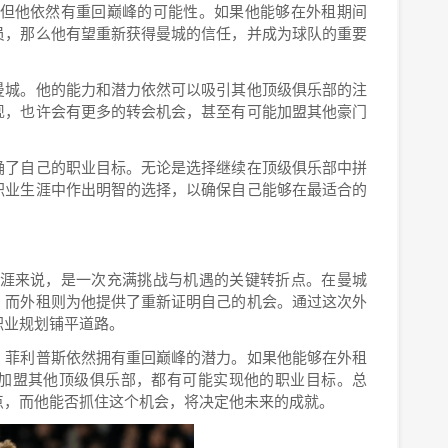
，但他依然有重回巅峰的可能性。如果他能够在外租期间
员，那么他有望重新获得曼城的信任，并成为球队的重要
曼城。他的能力和潜力依然可以吸引其他顶级俱乐部的注
现，也许会有更多的转会机会，甚至有可能加盟其他豪门
确了自己的职业目标。无论是选择继续在顶级俱乐部中拼
职业生涯中作出明智的选择，以确保自己能够在最适合的
生涯来说，是一次充满挑战与机遇的关键转折点。在曼城
，而外租则为他提供了重新证明自己的机会。通过这次外
职业规划铺平道路。
，菲利普斯依然拥有重回巅峰的潜力。如果他能够在外租
加盟其他顶级俱乐部，都有可能实现他的职业目标。总
点，而他能否抓住这个机会，将决定他未来的成就。