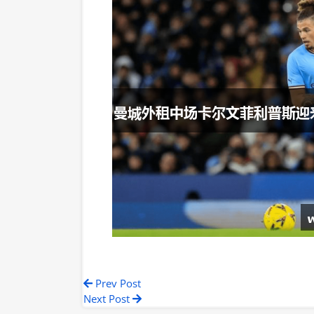
Prev Post
Next Post