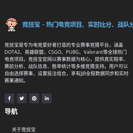
竞技宝是专为电竞爱好者打造的专业赛事竞猜平台，涵盖
DOTA2、英雄联盟、CSGO、PUBG、Valorant等全球热门
电竞项目。竞技宝官网以赛事数据为核心，提供真实赔率、
赛前分析、战队信息、胜率统计等多维竞猜支持。用户可以
自由选择赛事、设置投注组合，享有JJB全程数据同步和实时
赛果通知。
导航
关于竞技宝