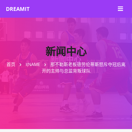
新闻中心
首页
I(NAME
那不勒斯老板德劳伦蒂斯怒斥夺冠后离
开的主帅与总监背叛球队