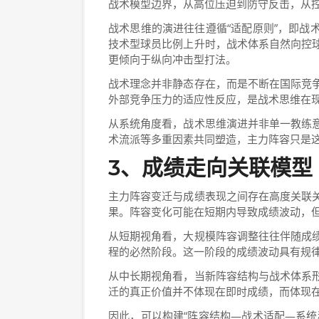
战术模型边界，从高位压迫到防守反击，从
战术思维的演进往往遵循“适配原则”，即战
技术型球员比例上升时，战术体系自然向控
更倾向于纵向冲击型打法。
战术理念并非静态存在，而是不断在国际竞
外部竞争压力的适应性反应，是战术思维在
从系统角度看，战术思维演进并非单一教练
术流派等多重因素共同塑造，主力阵容只是
3、成绩走向关联模型
主力阵容变迁与成绩表现之间存在高度关联
果。阵容变化可能在短期内导致成绩波动，
从短期视角看，大规模阵容调整往往伴随成
程的必然阶段。这一阶段的成绩波动具有规
从中长期视角看，当新阵容结构与战术体系
迁的真正价值并不体现在即时成绩，而体现
因此，可以构建“阵容结构—战术适配—系统