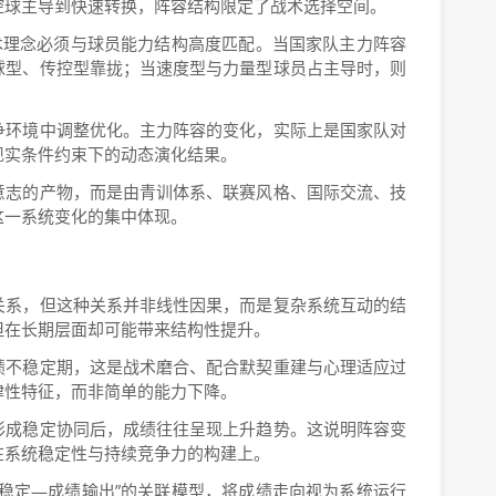
控球主导到快速转换，阵容结构限定了战术选择空间。
术理念必须与球员能力结构高度匹配。当国家队主力阵容
球型、传控型靠拢；当速度型与力量型球员占主导时，则
争环境中调整优化。主力阵容的变化，实际上是国家队对
现实条件约束下的动态演化结果。
意志的产物，而是由青训体系、联赛风格、国际交流、技
这一系统变化的集中体现。
关系，但这种关系并非线性因果，而是复杂系统互动的结
但在长期层面却可能带来结构性提升。
绩不稳定期，这是战术磨合、配合默契重建与心理适应过
律性特征，而非简单的能力下降。
形成稳定协同后，成绩往往呈现上升趋势。这说明阵容变
在系统稳定性与持续竞争力的构建上。
稳定—成绩输出”的关联模型，将成绩走向视为系统运行