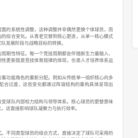
层面的系统性调整，这种调整并非偶然更换个体球员，而
构的综合变化。从青老交替到核心更迭，从单一核心模式
家队发展阶段与战略目标的转换。
的周期性特征。每一个竞技周期都会伴随新生力量融入、
期性更新既是竞技体育规律的体现，也是人才培养体系运
应着功能角色的重新分配。例如从传统单一组织核心向多
配合过渡，这些变化都通过阵容结构的重构具体呈现出
改变球队内部权力结构与领导体系。核心球员的更替意味
化，这直接影响球队凝聚力与执行效率。
式。不同类型球员的组合方式，直接决定了球队可采用的