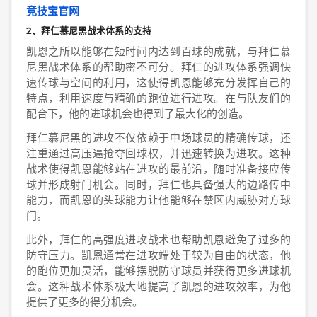
竞技宝官网
2、拜仁慕尼黑战术体系的支持
凯恩之所以能够在短时间内达到百球的成就，与拜仁慕
尼黑战术体系的帮助密不可分。拜仁的进攻体系强调快
速传球与空间的利用，这使得凯恩能够充分发挥自己的
特点，利用速度与精确的跑位进行进攻。在与队友们的
配合下，他的进球机会也得到了最大化的创造。
拜仁慕尼黑的进攻不仅依赖于中场球员的精确传球，还
注重通过高压逼抢夺回球权，并迅速转换为进攻。这种
战术使得凯恩能够站在进攻的最前沿，随时准备接应传
球并形成射门机会。同时，拜仁也具备强大的边路传中
能力，而凯恩的头球能力让他能够在禁区内威胁对方球
门。
此外，拜仁的高强度进攻战术也帮助凯恩避免了过多的
防守压力。凯恩通常在进攻端处于较为自由的状态，他
的跑位更加灵活，能够摆脱防守球员并获得更多进球机
会。这种战术体系极大地提高了凯恩的进攻效率，为他
提供了更多的得分机会。