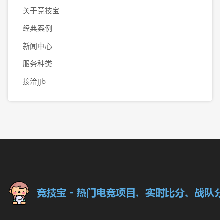
关于竞技宝
经典案例
新闻中心
服务种类
接洽jjb