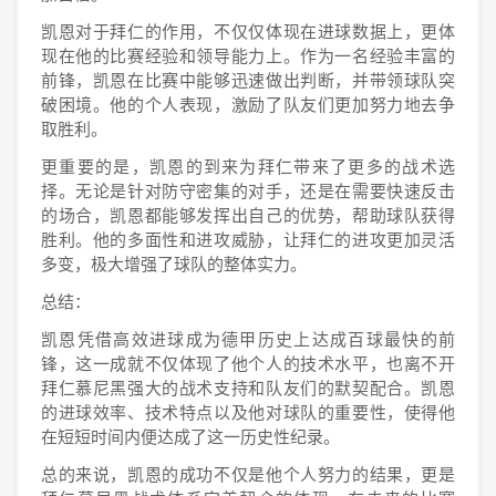
凯恩对于拜仁的作用，不仅仅体现在进球数据上，更体
现在他的比赛经验和领导能力上。作为一名经验丰富的
前锋，凯恩在比赛中能够迅速做出判断，并带领球队突
破困境。他的个人表现，激励了队友们更加努力地去争
取胜利。
更重要的是，凯恩的到来为拜仁带来了更多的战术选
择。无论是针对防守密集的对手，还是在需要快速反击
的场合，凯恩都能够发挥出自己的优势，帮助球队获得
胜利。他的多面性和进攻威胁，让拜仁的进攻更加灵活
多变，极大增强了球队的整体实力。
总结：
凯恩凭借高效进球成为德甲历史上达成百球最快的前
锋，这一成就不仅体现了他个人的技术水平，也离不开
拜仁慕尼黑强大的战术支持和队友们的默契配合。凯恩
的进球效率、技术特点以及他对球队的重要性，使得他
在短短时间内便达成了这一历史性纪录。
总的来说，凯恩的成功不仅是他个人努力的结果，更是