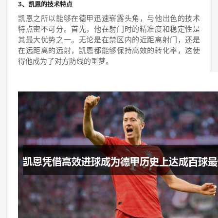
3、凯恩的技术特点
凯恩之所以能够在德甲迅速崭露头角，与他出色的技术
特点密不可分。首先，他在射门时的精准度和稳定性是
其最大优势之一。无论是在禁区内的近距离射门，还是
在远距离的远射，凯恩都能够保持高效的转化率，这使
得他成为了对方防线的噩梦。