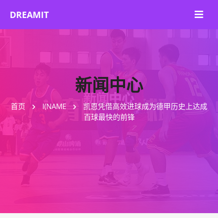
新闻中心
首页
I(NAME
凯恩凭借高效进球成为德甲历史上达成
百球最快的前锋