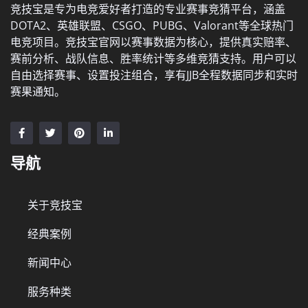
竞技宝是专为电竞爱好者打造的专业赛事竞猜平台，涵盖
DOTA2、英雄联盟、CSGO、PUBG、Valorant等全球热门
电竞项目。竞技宝官网以赛事数据为核心，提供真实赔率、
赛前分析、战队信息、胜率统计等多维竞猜支持。用户可以
自由选择赛事、设置投注组合，享有JJB全程数据同步和实时
赛果通知。
导航
关于竞技宝
经典案例
新闻中心
服务种类