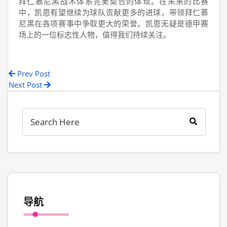
拜仁慕尼黑战术体系完美契合的体现。在未来的比赛
中，凯恩有望继续为球队贡献更多的进球，带领拜仁慕
尼黑在各项赛事中争取更大的荣誉。凯恩无疑是德甲赛
场上的一位标志性人物，值得我们持续关注。
Prev Post
Next Post
导航