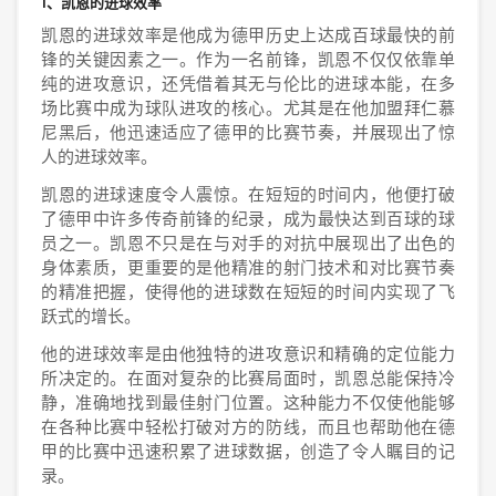
1、凯恩的进球效率
凯恩的进球效率是他成为德甲历史上达成百球最快的前
锋的关键因素之一。作为一名前锋，凯恩不仅仅依靠单
纯的进攻意识，还凭借着其无与伦比的进球本能，在多
场比赛中成为球队进攻的核心。尤其是在他加盟拜仁慕
尼黑后，他迅速适应了德甲的比赛节奏，并展现出了惊
人的进球效率。
凯恩的进球速度令人震惊。在短短的时间内，他便打破
了德甲中许多传奇前锋的纪录，成为最快达到百球的球
员之一。凯恩不只是在与对手的对抗中展现出了出色的
身体素质，更重要的是他精准的射门技术和对比赛节奏
的精准把握，使得他的进球数在短短的时间内实现了飞
跃式的增长。
他的进球效率是由他独特的进攻意识和精确的定位能力
所决定的。在面对复杂的比赛局面时，凯恩总能保持冷
静，准确地找到最佳射门位置。这种能力不仅使他能够
在各种比赛中轻松打破对方的防线，而且也帮助他在德
甲的比赛中迅速积累了进球数据，创造了令人瞩目的记
录。