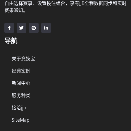
自由选择赛事、设置投注组合，享有JJB全程数据同步和实时
赛果通知。
导航
关于竞技宝
经典案例
新闻中心
服务种类
接洽jjb
SiteMap