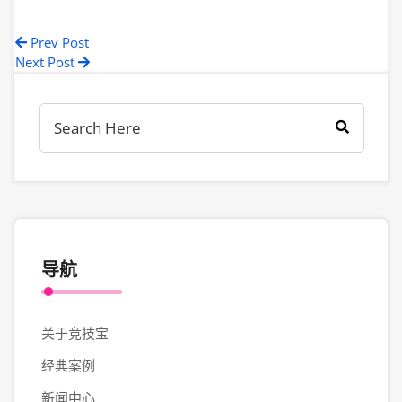
Prev Post
Next Post
导航
关于竞技宝
经典案例
新闻中心