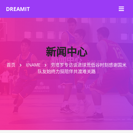
新闻中心
首页
I(NAME
劳塔罗专访谈进球荒低谷时刻感谢国米
队友始终力挺陪伴共渡难关路