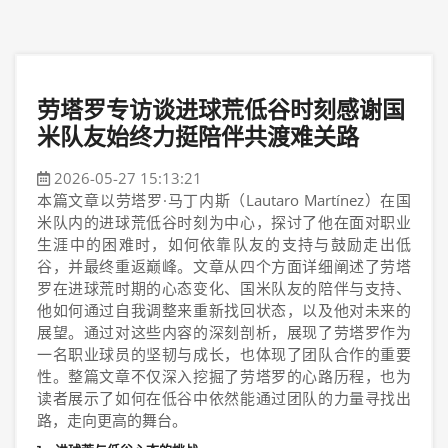
劳塔罗专访谈进球荒低谷时刻感谢国
米队友始终力挺陪伴共渡难关路
2026-05-27 15:13:21
本篇文章以劳塔罗·马丁内斯（Lautaro Martínez）在国
米队内的进球荒低谷时刻为中心，探讨了他在面对职业
生涯中的困难时，如何依靠队友的支持与鼓励走出低
谷，并最终重返巅峰。文章从四个方面详细阐述了劳塔
罗在进球荒时期的心态变化、国米队友的陪伴与支持、
他如何通过自我调整来重新找回状态，以及他对未来的
展望。通过对这些内容的深刻剖析，展现了劳塔罗作为
一名职业球员的坚韧与成长，也体现了团队合作的重要
性。整篇文章不仅深入挖掘了劳塔罗的心路历程，也为
读者展示了如何在低谷中依然能通过团队的力量寻找出
路，走向更高的舞台。