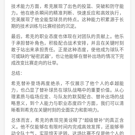
技术能力方面，希克展现了出色的投篮、突破和防守能
力。他在绝杀瞬间的精准判断、快速反应和高效执行，
完美展现了他全能型球员的特点。这种能力积累源于长
期的技术训练与比赛经验的沉淀。
最后，希克的职业态度也体现在对团队的贡献上。他乐
于承担替补角色，积极配合战术安排，并且在关键时刻
敢于站出来承担责任。正是这种态度，使他成为球队不
可或缺的“秘密武器”，也让他能够在替补出场的情况下完
成改变比赛走向的壮举。
总结：
希克替补登场再度绝杀，不仅展示了他个人的卓越能
力，也凸显了替补球员在球队战略中的重要价值。从心
理素质与临场应变、与队友的默契配合、替补出场的战
略意义，到个人能力与职业态度四个方面，我们可以清
晰看到希克在关键时刻的全面实力和影响力。
总体而言，希克的表现完美诠释了“超级替补”的真正含
义。他不仅能够在有限时间内完成高效发挥，还能够带
动全队士气，实现惊天逆转。这场比赛不仅是他个人的