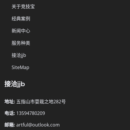
关于竞技宝
经典案例
新闻中心
服务种类
接洽jjb
SiteMap
接洽jjb
地址:
五指山市耍栽之地282号
电话:
13594780209
邮箱:
artful@outlook.com