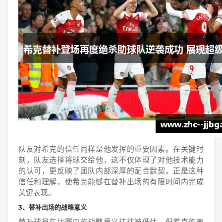
队友对希克的信任同样是他发挥的重要因素。在关键时
刻，队友选择将球交给他，这不仅体现了对他技术能力
的认可，更反映了团队内部深厚的配合默契。正是这种
信任和理解，使希克能够在替补出场的有限时间内完成
关键表现。
3、替补出场的战略意义
替补球员在比赛中的战略意义往往被低估，但希克的表