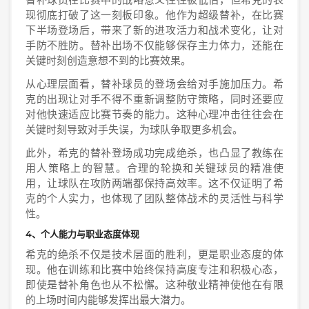
现彻底打破了这一刻板印象。他作为超级替补，在比赛
下半场登场后，带来了新的进攻活力和战术变化，让对
手防不胜防。替补出场不仅能够保存主力体力，还能在
关键时刻创造意想不到的比赛效果。
从心理层面看，替补球员的登场会给对手施加压力。希
克的出现让对手不得不重新调整防守策略，同时还要应
对他快速适应比赛节奏的能力。这种心理冲击往往会在
关键时刻导致对手失误，为球队争取更多机会。
此外，希克的替补登场成功完成绝杀，也凸显了教练在
用人策略上的智慧。合理的轮换和关键球员的精准使
用，让球队在攻防两端都保持高效率。这不仅证明了希
克的个人实力，也体现了团队整体战术的灵活性与科学
性。
4、个人能力与职业态度体现
希克的绝杀不仅是技术层面的胜利，更是职业态度的体
现。他在训练和比赛中始终保持高度专注和积极心态，
即使是替补角色也从不松懈。这种敬业精神使他在有限
的上场时间内能够发挥出最大潜力。