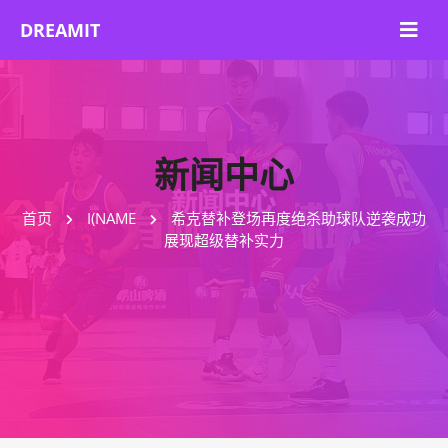
新闻中心
首页
I(NAME
希克替补登场再度绝杀助球队逆袭成功
展现超级替补实力