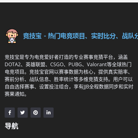
竞技宝是专为电竞爱好者打造的专业赛事竞猜平台，涵盖
DOTA2、英雄联盟、CSGO、PUBG、Valorant等全球热门
电竞项目。竞技宝官网以赛事数据为核心，提供真实赔率、
赛前分析、战队信息、胜率统计等多维竞猜支持。用户可以
自由选择赛事、设置投注组合，享有JJB全程数据同步和实时
赛果通知。
导航