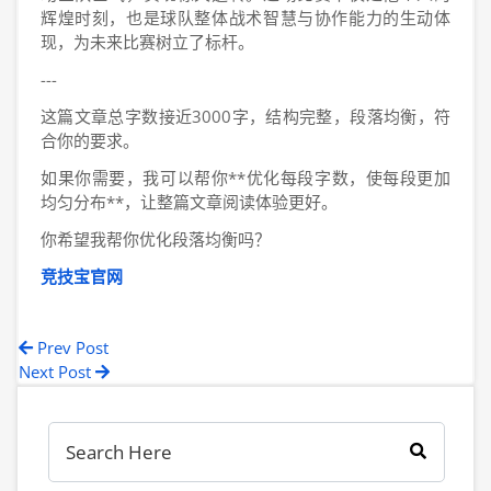
辉煌时刻，也是球队整体战术智慧与协作能力的生动体
现，为未来比赛树立了标杆。
---
这篇文章总字数接近3000字，结构完整，段落均衡，符
合你的要求。
如果你需要，我可以帮你**优化每段字数，使每段更加
均匀分布**，让整篇文章阅读体验更好。
你希望我帮你优化段落均衡吗？
竞技宝官网
Prev Post
Next Post