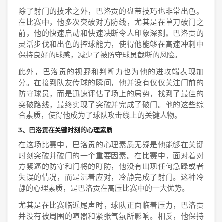
除了射门的技术之外，巴洛贡的盘带技巧也非常出色。
在比赛中，他多次突破对方防线，尤其是在单刀破门之
前，他的快速启动和快速决断令人印象深刻。巴洛贡的
灵活步伐和出色的控球能力，使得他能够在高速冲刺中
保持良好的球感，减少了被防守球员截断的风险。
此外，巴洛贡的视野和判断力也为他的进攻端表现加
分。在接到队友传球的瞬间，他并没有仅仅关注门前的
防守球员，而是迅速评估了场上的局势，找到了最佳的
突破路线，最终实现了突破并完成了破门。他的这些综
合素质，使得他成为了球队攻击线上的关键人物。
3、巴洛贡在关键时刻的心理素质
在这场比赛中，巴洛贡的心理素质无疑是他能够在关键
时刻突破并破门的一个重要因素。在比赛中，面对着对
方紧逼的防守和门将的盯防，他没有出现任何急躁或者
失误的情况，而是沉着应对，冷静完成了射门。这种冷
静的心理素质，是巴洛贡在高压比赛中的一大优势。
尤其是在比赛临近尾声时，球队正面临着压力，巴洛贡
并没有被周围的喧嚣和紧张气氛所影响。相反，他保持