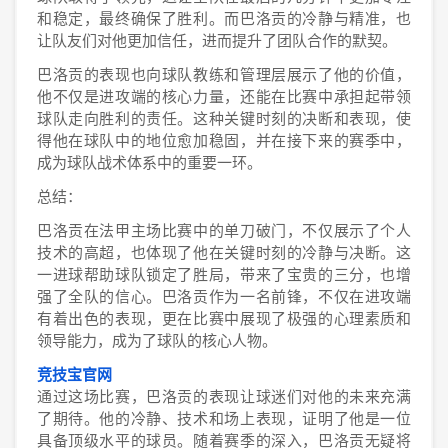
和稳定，最终确保了胜利。而巴洛贡的冷静与精准，也
让队友们对他更加信任，进而提升了团队合作的默契。
巴洛贡的表现也向球队教练和管理层展示了他的价值，
他不仅是进攻端的核心力量，还能在比赛中承担起带领
球队走向胜利的责任。这种关键时刻的决断和表现，使
得他在球队中的地位愈加稳固，并在接下来的赛季中，
成为球队战术体系中的重要一环。
总结：
巴洛贡在法甲主场比赛中的单刀破门，不仅展示了个人
技术的高超，也体现了他在关键时刻的冷静与决断。这
一进球帮助球队锁定了胜局，带来了宝贵的三分，也增
强了全队的信心。巴洛贡作为一名前锋，不仅在进攻端
有着出色的表现，更在比赛中展现了极强的心理素质和
领导能力，成为了球队的核心人物。
竞技宝官网
通过这场比赛，巴洛贡的表现让球迷们对他的未来充满
了期待。他的冷静、技术和场上表现，证明了他是一位
具备顶级水平的球员。随着赛季的深入，巴洛贡无疑将