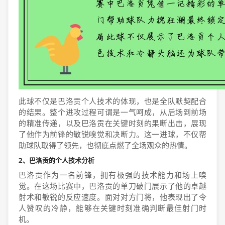
此球不仅是巴洛贡个人技术的体现，也是全队默契配合
的结果。整个进攻过程可谓是一气呵成，从后场到前场
的精准传递，以及巴洛贡在关键时刻的果断出击，展现
了他作为前锋的敏锐嗅觉和决断力。这一进球，不仅帮
助球队取得了领先，也彻底点燃了全场观众的热情。
2、巴洛贡的个人技术分析
巴洛贡作为一名前锋，拥有极强的技术能力和场上嗅
觉。在这场比赛中，巴洛贡的单刀破门展示了他的卓越
射术和敏锐的反应速度。面对对方门将，他表现出了令
人赞叹的冷静，能够在关键时刻准确判断最佳射门时
机。