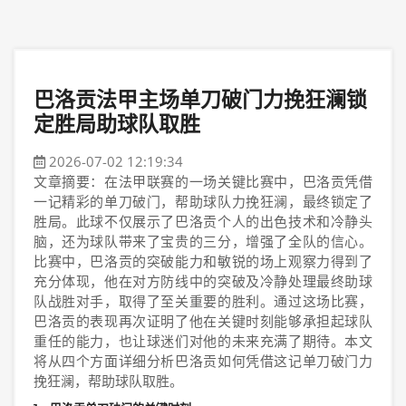
巴洛贡法甲主场单刀破门力挽狂澜锁
定胜局助球队取胜
2026-07-02 12:19:34
文章摘要：在法甲联赛的一场关键比赛中，巴洛贡凭借
一记精彩的单刀破门，帮助球队力挽狂澜，最终锁定了
胜局。此球不仅展示了巴洛贡个人的出色技术和冷静头
脑，还为球队带来了宝贵的三分，增强了全队的信心。
比赛中，巴洛贡的突破能力和敏锐的场上观察力得到了
充分体现，他在对方防线中的突破及冷静处理最终助球
队战胜对手，取得了至关重要的胜利。通过这场比赛，
巴洛贡的表现再次证明了他在关键时刻能够承担起球队
重任的能力，也让球迷们对他的未来充满了期待。本文
将从四个方面详细分析巴洛贡如何凭借这记单刀破门力
挽狂澜，帮助球队取胜。