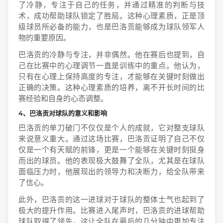
了冷静，专注于自己的任务，并通过精准的判断与技
术，成功帮助球队锁定了胜局。这种心理素质，正是顶
级球员所必备的能力，也是巴洛贡能够成为球队领军人
物的重要原因。
巴洛贡的冷静与专注，并非偶然。他在赛后也提到，自
己在比赛中的心理调节一直是训练中的重点。他认为，
只有在心理上保持高度的专注，才能够在关键时刻做出
正确的决策。这种心理素质的培养，离不开长时间的比
赛经验和自身的心态调整。
4、巴洛贡对球队的意义和影响
巴洛贡的单刀破门不仅仅是个人的成就，它对整支球队
来说意义重大。通过这场比赛，巴洛贡证明了自己不仅
仅是一个有天赋的前锋，更是一个能够在关键时刻挺身
而出的球员。他的表现极大鼓舞了全队，尤其是在球队
面临压力时，他展现出的领导力和决断力，给全队带来
了信心。
此外，巴洛贡的这一进球对于球队的整体士气也起到了
极大的提升作用。比赛进入尾声时，巴洛贡的进球帮助
球队取得了领先，这让全队在最后的几分钟中更加专注