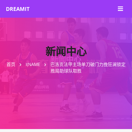
新闻中心
首页
I(NAME
巴洛贡法甲主场单刀破门力挽狂澜锁定
胜局助球队取胜