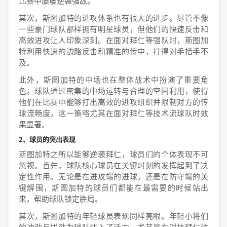
比赛中屡屡逆袭强敌。
其次，斯图加特的进攻体系也有很大的进步。尽管不像
一些豪门球队那样拥有明星球员，但他们的快速反击和
高效进攻让人印象深刻。在面对拜仁等强队时，斯图加
特利用快速的边路反击和精准的传中，打得对手措手不
及。
此外，斯图加特的中场也在整体战术中扮演了重要角
色。球队通过密集的中场运转与合理的空间利用，使得
他们在比赛中能够打出高效的进攻组织并限制对方的传
球流畅度，这一策略尤其在面对拜仁等技术流球队时效
果显著。
2、球员的突出表现
斯图加特之所以能够逆袭拜仁，球员们的个体表现不可
忽视。首先，球队核心球员在关键时刻的发挥起到了决
定性作用。无论是在进攻端的进球，还是在防守端的关
键解围，斯图加特的球员们都能在最需要的时候站出
来，帮助球队锁定胜局。
其次，斯图加特的年轻球员表现同样亮眼。年轻小将们