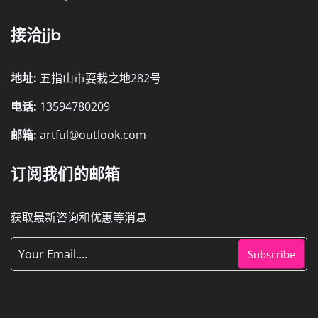
接洽jjb
地址:
五指山市耍栽之地282号
电话:
13594780209
邮箱:
artful@outlook.com
订阅我们的邮箱
获取最新咨询和优惠等消息
Subscribe