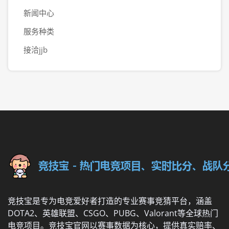
新闻中心
服务种类
接洽jjb
竞技宝是专为电竞爱好者打造的专业赛事竞猜平台，涵盖
DOTA2、英雄联盟、CSGO、PUBG、Valorant等全球热门
电竞项目。竞技宝官网以赛事数据为核心，提供真实赔率、