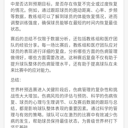
中是否达到预期目标，是否存在恢复不完全或过度恢复
的情况。例如，通过跟踪球员的跑动距离、心率、步频
等数据，教练组可以了解到球员的体能恢复情况，进而
调整训练强度，确保球员能够在最短的时间内恢复最佳
状态。
赛后的总结不仅限于数据分析，还包括教练组和医疗团
队的经验分享。每一场比赛后，教练组和医疗团队应对
球员的表现进行详细的复盘，分析哪些方面的伤病管理
做得好，哪些方面需要改进。这种赛后复盘不仅有助于
提升球队整体的伤病管理水平，还有助于提高球队在未
来比赛中的应对能力。
总结：
世界杯预选赛进入关键阶段后，伤病管理的复杂性和挑
战性大大增加。伤病风险的评估与预防、科学的伤病恢
复、球员的心理与生理调节、以及赛后数据的跟踪与总
结，都是影响球队整体表现的重要因素。通过科学的管
理与有效的策略，球队可以在激烈的比赛中有效减少伤
病的发生，帮助球员保持最佳状态，为晋级世界杯打下
坚实基础。