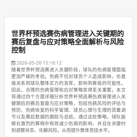
世界杯预选赛伤病管理进入关键期的
赛后复盘与应对策略全面解析与风险
控制
2026-05-20 15:16:12
随着世界杯预选赛进入关键阶段，球队的伤病管理面临
更加严峻的考验。伤病不仅对球员个人造成影响，也直
接关系到球队整体实力的发挥，影响到晋级的可能性。
因此，合理的伤病管理和应对策略变得至关重要。本文
将通过四个方面详细分析世界杯预选赛伤病管理进入关
键期后的赛后复盘与应对策略，包括伤病风险的评估与
预防、伤病恢复的科学管理、球员心理与生理的双重调
节以及赛后数据的跟踪与总结。通过这些策略，球队能
够在激烈的赛程中有效减少伤病的影响，并且在关键时
刻调整状态、化解风险，从而提升整体竞技水平。