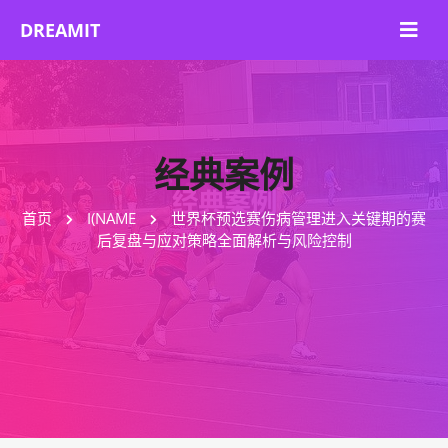
经典案例
首页
I(NAME
世界杯预选赛伤病管理进入关键期的赛
后复盘与应对策略全面解析与风险控制