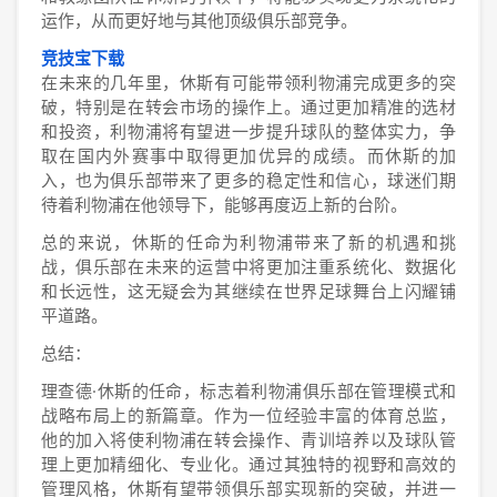
运作，从而更好地与其他顶级俱乐部竞争。
竞技宝下载
在未来的几年里，休斯有可能带领利物浦完成更多的突
破，特别是在转会市场的操作上。通过更加精准的选材
和投资，利物浦将有望进一步提升球队的整体实力，争
取在国内外赛事中取得更加优异的成绩。而休斯的加
入，也为俱乐部带来了更多的稳定性和信心，球迷们期
待着利物浦在他领导下，能够再度迈上新的台阶。
总的来说，休斯的任命为利物浦带来了新的机遇和挑
战，俱乐部在未来的运营中将更加注重系统化、数据化
和长远性，这无疑会为其继续在世界足球舞台上闪耀铺
平道路。
总结：
理查德·休斯的任命，标志着利物浦俱乐部在管理模式和
战略布局上的新篇章。作为一位经验丰富的体育总监，
他的加入将使利物浦在转会操作、青训培养以及球队管
理上更加精细化、专业化。通过其独特的视野和高效的
管理风格，休斯有望带领俱乐部实现新的突破，并进一