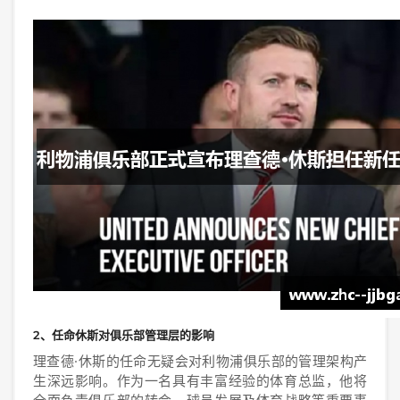
2、任命休斯对俱乐部管理层的影响
理查德·休斯的任命无疑会对利物浦俱乐部的管理架构产
生深远影响。作为一名具有丰富经验的体育总监，他将