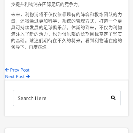
步提升利物浦在国际足坛的竞争力。
未来，利物浦将不仅仅依靠现有的阵容和教练团队的力
量，还将通过更加科学、系统的管理方式，打造一个更
具可持续发展的足球俱乐部。休斯的到来，不仅为利物
浦注入了新的活力，也为俱乐部的长期目标奠定了坚实
的基础。球迷们期待在不久的将来，看到利物浦在他的
领导下，再度辉煌。
Prev Post
Next Post