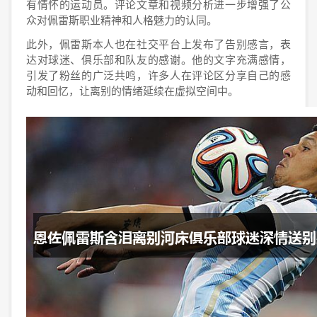
有情怀的运动员。评论文章和视频分析进一步增强了公
众对佩雷斯职业精神和人格魅力的认同。
此外，佩雷斯本人也在社交平台上发布了告别感言，表
达对球迷、俱乐部和队友的感谢。他的文字充满感情，
引发了粉丝的广泛共鸣，许多人在评论区分享自己的感
动和回忆，让离别的情绪延续在虚拟空间中。