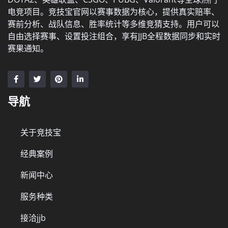
电竞项目。竞技宝官网以赛事数据为核心，提供真实赔率、
赛前分析、战队信息、胜率统计等多维竞猜支持。用户可以
自由选择赛事、设置投注组合，享有JJB全程数据同步和实时
赛果通知。
导航
关于竞技宝
经典案例
新闻中心
服务种类
接洽jjb