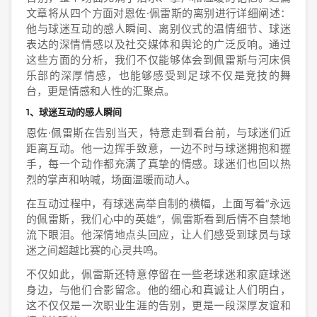
文章将从四个方面对恩佐·佩雷斯的离别进行详细阐述：
他与球迷互动的感人瞬间、离别仪式的温情细节、球迷
表达的深情情感以及社交媒体和舆论的广泛反响。通过
这些方面的分析，我们不仅能够体会到佩雷斯与河床俱
乐部的深厚情感，也能够感受到足球不仅是竞技的舞
台，更是情感和人性的汇聚点。
1、球迷互动的感人瞬间
恩佐·佩雷斯在告别当天，特意走到看台前，与球迷们近
距离互动。他一边挥手致意，一边不时与球迷拥抱和握
手，每一个动作都充满了真挚的情感。球迷们也回以热
烈的掌声和呐喊，场面温暖而动人。
在互动过程中，有球迷高举自制的横幅，上面写着“永远
的佩雷斯，我们心中的英雄”，佩雷斯看到后情不自禁地
流下眼泪。他深情地点头回应，让人们感受到球员与球
迷之间超越比赛的心灵共鸣。
不仅如此，佩雷斯还特意停留在一些老球迷和家庭球迷
身边，与他们合影留念。他的细心和真诚让人们明白，
这不仅仅是一次职业生涯的告别，更是一段深厚友谊和