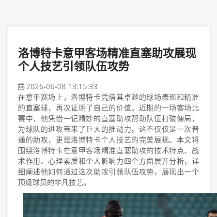
洛博特卡意甲客场精准直塞助攻展现
个人技艺引领队伍攻势
2026-06-08 13:15:33
在意甲赛场上，洛博特卡凭借其卓越的球场表现和精准
的直塞球，再次证明了自己的价值。近期的一场客场比
赛中，他凭借一记精妙的直塞助攻帮助队伍打破僵局，
为球队的进攻带来了巨大的推动力。这不仅仅是一次普
通的助攻，更是洛博特卡个人技艺的完美展现。本文将
围绕洛博特卡在意甲客场精准直塞助攻的技术特点、战
术作用、心理素质和个人影响力四个方面展开分析，详
细阐述他如何通过这次助攻引领队伍攻势，展现出一个
顶级球员的非凡技艺。