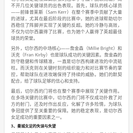
不开几位关键球员的出色表现。首先，球队的核心球员
——前锋普莱斯（Sam Kerr）在整个赛季中贡献了大量
的进球，尤其在最后阶段的比赛中，她的进球帮助切尔
西稳住了阵脚并实现了关键的反超。她的冷静与高效，
不仅为切尔西赢得了比赛，也为她个人赢得了英超最佳
球员的荣誉。
另外，切尔西的中场核心——詹金森（Millie Bright）和
沃克（Fran Kirby）也是球队成功的关键因素。詹金森的
防守稳健和传球精准，一直是切尔西构建进攻的中流砥
柱。而沃克则在关键时刻的组织能力和对比赛节奏的掌
控，帮助球队在进攻端保持了持续的威胁。她们的默契
配合，给了球队足够的信心和支持。
最后，切尔西的门将也在整个赛季中展现了关键作用。
在多场关键的比赛中，切尔西的门将不仅成功扑救了对
方的射门，还及时作出反应，化解了许多险情，为球队
争冠提供了至关重要的保障。她的稳定表现，是切尔西
女足成功的重要因素之一。
3、曼城女足的失误与失望