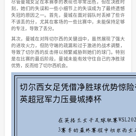
尽管曼城女足在本赛季的表现也非常出色，但在决胜时
刻，她们的失误和一些小细节上的失误成为了最终遗憾
失冠的原因之一。首先，曼城在面对弱队时丢掉了些许
不该丢的分，尤其在客场的一些比赛中，未能保持足够
的专注，导致了丢分。
其次，曼城在对阵切尔西的关键战中，虽然展现了强大
的进攻火力，但防守端的疏漏和过于激进的战术调整，
导致了切尔西的反击得以频繁威胁到她们的球门。特别
是在比赛的最后阶段，曼城未能有效守住自己的净胜球
优势，反而给了切尔西机会。