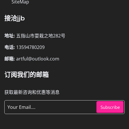
SiteMap
接洽jjb
地址:
五指山市耍栽之地282号
电话:
13594780209
邮箱:
artful@outlook.com
订阅我们的邮箱
获取最新咨询和优惠等消息
Subscribe