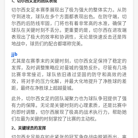
1、切尔西女足的团队表现
切尔西女足本赛季展现出了极为强大的整体实力。从防
守到进攻，球队在多个方面都表现出色。在防守端，切
尔西的后防线牢固，门将也有着非常高的水准，确保了
球队在关键时刻不丢分。更重要的是，切尔西在进攻端
表现出了极大的效率和协调性，无论是快速反击还是阵
地战中，球员们的配合都堪称完美。
jjb
尤其是在赛季末的关键时刻，切尔西女足保持了稳定的
发挥，及时调整策略应对曼城的强势反扑。尽管有几场
比赛非常接近，球队依旧通过坚固的防守和高效的进
攻，将对手的压力化解，并最大化地提升了净胜球的差
距，最终在净胜球上超越曼城。
此外，切尔西女足的团队凝聚力也为球队争冠提供了强
有力的保障。无论是关键时刻的心理素质，还是比赛中
的即时调整，切尔西展现了极高的战术执行力，帮助她
们在最为关键的时刻掌控了比赛的主动权。
2、关键球员的发挥
切尔西女足能在如此紧张的冠军争夺战中脱颖而出，离