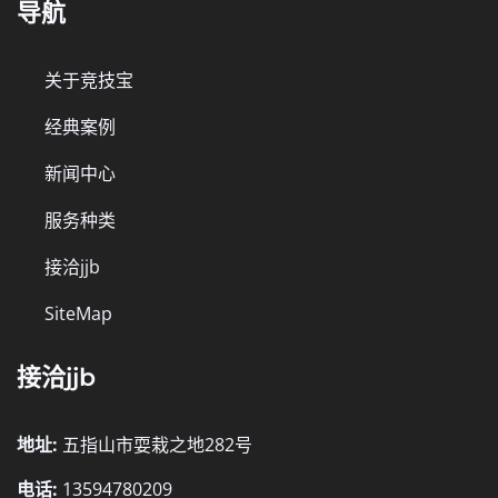
导航
关于竞技宝
经典案例
新闻中心
服务种类
接洽jjb
SiteMap
接洽jjb
地址:
五指山市耍栽之地282号
电话:
13594780209