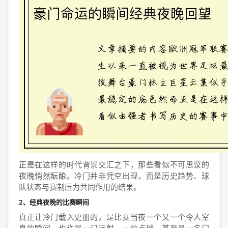
正是在这样的时代背景交汇之下，那些看似不可思议的
夜晚悄然酝酿。冷门并非凭空出现，而是历史趋势、球
队状态与赛制压力共同作用的结果。
2、经典夜晚的比赛瞬间
真正让冷门载入史册的，是比赛当夜一个又一个令人窒