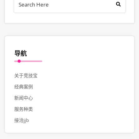
导航
关于竞技宝
经典案例
新闻中心
服务种类
接洽jjb