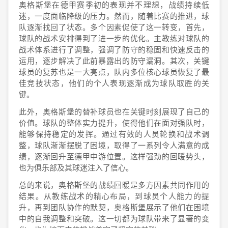
奥格斯堡在德甲赛季初的表现并不理想，战绩持续低
迷，一度面临降级的压力。然而，随着比赛的推进，球
队逐渐找回了状态。多个因素促使了这一转变，首先，
球队的战术安排得到了进一步的优化。主教练对球队的
战术体系进行了调整，强调了防守的稳固和快速反击的
运用，逐步解决了此前暴露出的防守漏洞。其次，关键
球员的复苏也是一大亮点，队内多位核心球员恢复了最
佳竞技状态，他们的个人表现逐渐成为球队取胜的关
键。
此外，奥格斯堡的替补球员也在关键时刻展现了自己的
价值。球队的整体实力提升，使得他们在面对强队时，
能够保持稳定的发挥。通过有效的人员轮换和战术调
整，球队渐渐摆脱了困境，取得了一系列令人满意的成
绩，逐渐回升至德甲中游位置。这样强劲的回暖势头，
也为俱乐部及其球迷注入了信心。
总的来说，奥格斯堡的战绩回暖是多方因素共同作用的
结果。从教练战术的精心布局，到球员个人能力的提
升，再到团队协作的默契，奥格斯堡展示了他们在困境
中的自我调整和突破。这一切都为球队带来了显著的变