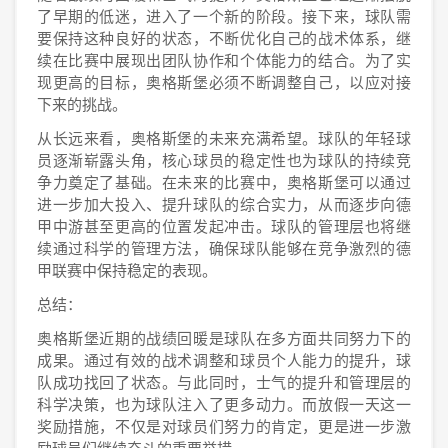
了早期的低迷，进入了一个新的阶段。接下来，球队需
要保持这种良好的状态，不断优化自己的战术体系，继
续在比赛中展现出团队协作和个体能力的结合。为了实
现更高的目标，奥格斯堡必须不断调整自己，以应对接
下来的挑战。
从长远来看，奥格斯堡的未来充满希望。球队的年轻球
员逐渐崭露头角，核心球员的稳定性也为球队的持续竞
争力奠定了基础。在未来的比赛中，奥格斯堡可以通过
进一步加大投入、提升球队的综合实力，从而逐步向德
甲中游甚至更高的位置发起冲击。球队的管理层也将继
续通过科学的管理方法，确保球队能够在竞争激烈的德
甲联赛中保持稳定的表现。
总结：
奥格斯堡近期的战绩回暖是球队在多方面共同努力下的
成果。通过有效的战术调整和球员个人能力的提升，球
队成功找回了状态。与此同时，士气的提升和管理层的
科学决策，也为球队注入了更多动力。而放假一天这一
奖励措施，不仅是对球员们努力的肯定，更是进一步激