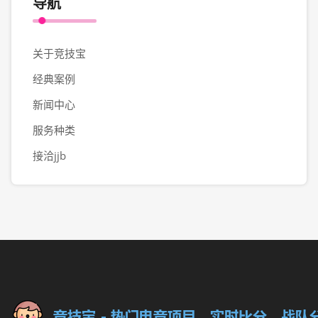
导航
关于竞技宝
经典案例
新闻中心
服务种类
接洽jjb