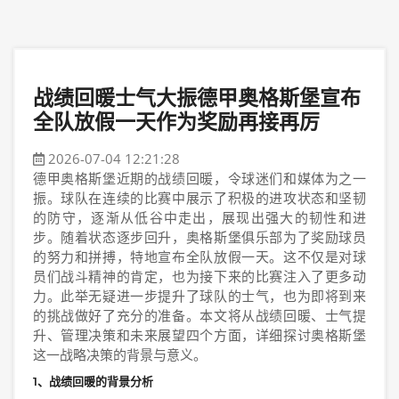
战绩回暖士气大振德甲奥格斯堡宣布
全队放假一天作为奖励再接再厉
2026-07-04 12:21:28
德甲奥格斯堡近期的战绩回暖，令球迷们和媒体为之一
振。球队在连续的比赛中展示了积极的进攻状态和坚韧
的防守，逐渐从低谷中走出，展现出强大的韧性和进
步。随着状态逐步回升，奥格斯堡俱乐部为了奖励球员
的努力和拼搏，特地宣布全队放假一天。这不仅是对球
员们战斗精神的肯定，也为接下来的比赛注入了更多动
力。此举无疑进一步提升了球队的士气，也为即将到来
的挑战做好了充分的准备。本文将从战绩回暖、士气提
升、管理决策和未来展望四个方面，详细探讨奥格斯堡
这一战略决策的背景与意义。
1、战绩回暖的背景分析