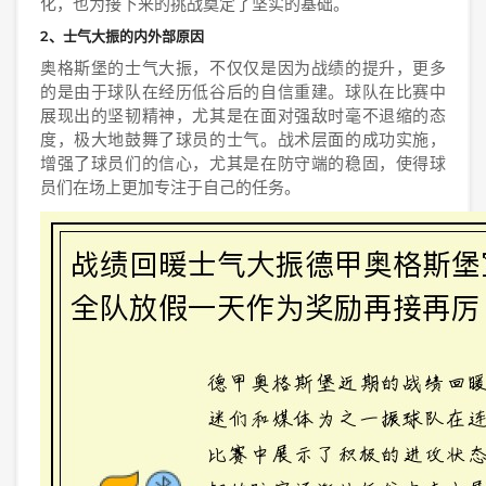
化，也为接下来的挑战奠定了坚实的基础。
2、士气大振的内外部原因
奥格斯堡的士气大振，不仅仅是因为战绩的提升，更多
的是由于球队在经历低谷后的自信重建。球队在比赛中
展现出的坚韧精神，尤其是在面对强敌时毫不退缩的态
度，极大地鼓舞了球员的士气。战术层面的成功实施，
增强了球员们的信心，尤其是在防守端的稳固，使得球
员们在场上更加专注于自己的任务。