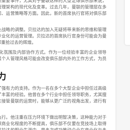
项重要事件，尤其对于曼联这样的大型足球俱乐部来说，
管理架构的现代化及变革。过去几年，曼联的管理层在多
现、运营策略等方面。因此，新的首席执行官将对俱乐部
业战略的调整。贝拉达的加入无疑将带来新的思维和管理
专业化的运营管理。贝拉达的首席执行官身份可能会为曼
部重拾过去的辉煌。
化氛围及内部协作方式。作为一位经验丰富的企业领导
其个人管理风格可能会改变俱乐部内外的工作方式，为员
力
了强有力的支持。作为一名在多个大型企业中担任过高级
了丰富的经验。他曾在多个行业中担任领导职务，尤其擅
在接管曼联的运营时，能够从更广泛的视角出发，进行有
执行。他注重在压力环境下做出明智决策，这种能力对于
球商业化程度的不断提高，俱乐部不仅要在竞技场上取得
贝拉达的职业生涯中，曾多次成功推动企业在商业化与多