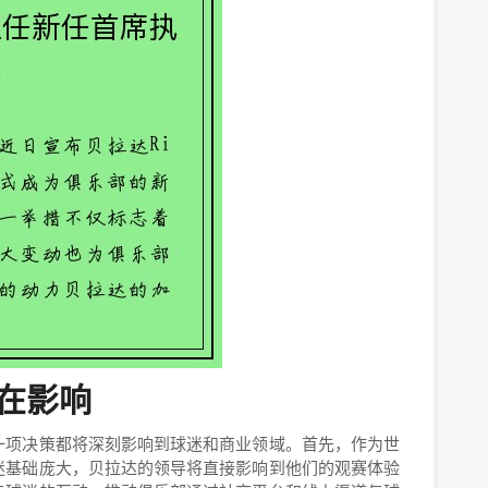
在影响
一项决策都将深刻影响到球迷和商业领域。首先，作为世
迷基础庞大，贝拉达的领导将直接影响到他们的观赛体验