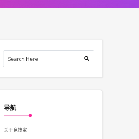
导航
关于竞技宝