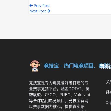
Prev Post
Next Post
导航
关
竞技宝是专为电竞爱好者打造的专
业赛事竞猜平台，涵盖DOTA2、英
经
雄联盟、CSGO、PUBG、Valorant
等全球热门电竞项目。竞技宝官网
新
以赛事数据为核心，提供真实赔