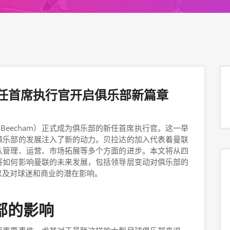
任首席执行官开启俱乐部新篇章
d Beecham）正式成为俱乐部的新任首席执行官。这一举
俱乐部的发展注入了新的动力。贝拉达的加入代表着曼联
队管理、运营、市场拓展等多个方面的进步。本文将从四
将如何影响曼联的未来发展，包括领导层变动对俱乐部的
以及对球迷和商业的潜在影响。
部的影响