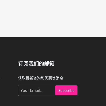
订阅我们的邮箱
号
获取最新咨询和优惠等消息
Subscribe