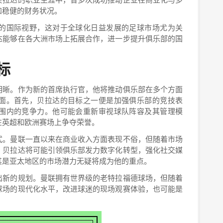
加稳健的财务状况。
的国际视野，这对于全球化日益发展的足球市场尤为关
达能够在各大洲市场上拓展合作，进一步提升俱乐部的国
标
明晰。作为新的首席执行官，他将推动俱乐部在多个方面
面。首先，贝拉达的目标之一便是加强俱乐部的竞技表
围内的竞争力。他可能会重新审视球队阵容及其管理模
在英超和欧洲赛场上争夺荣誉。
式。曼联一直以来在商业收入方面表现不俗，但随着市场
。贝拉达将可能引领俱乐部发力数字化转型，强化社交媒
其是亚太地区的市场潜力无疑将成为他的重点。
出新的规划。曼联拥有世界级的老特拉福德球场，但随着
球场的现代化水平，改进球迷的现场观赛体验，也可能是