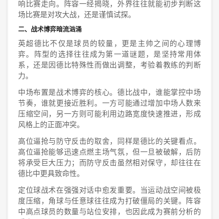
响比赛走向。阵容一经揭晓，外界往往就能初步判断这
场比赛是对攻大战，还是谨慎试探。
二、战术博弈暗流汹涌
英超德比不仅是球员的较量，更是主帅之间的心理博
弈。阵型的选择往往成为第一道谜题，是坚持常用体
系，还是因德比特殊性而做出调整，考验着教练的判断
力。
中场布置是战术博弈的核心。德比战中，谁能掌控中场
节奏，谁就更接近胜利。一方可能通过增加中场人数来
压缩空间，另一方则可能利用边路宽度快速推进，形成
风格上的正面冲突。
高位逼抢与防守反击的取舍，同样是德比的关键看点。
高位逼抢能够迅速点燃主场气氛，但一旦被破解，后防
将承受巨大压力；而防守反击虽然相对保守，却往往在
德比中更具致命性。
定位球战术在强强对话中愈发重要。当运动战空间被极
度压缩，角球与任意球往往成为打破僵局的关键。阵容
中高点球员的数量与站位安排，也因此成为赛前分析的