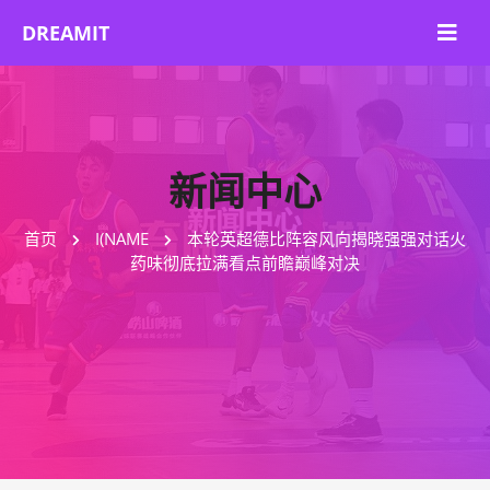
新闻中心
首页
I(NAME
本轮英超德比阵容风向揭晓强强对话火
药味彻底拉满看点前瞻巅峰对决