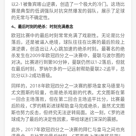
以2-1被鲁宾喀山逆袭，创造了一个极大的冷门。这场比
赛是典型的低调强队对抗突然爆发的弱队，展示了足球
的无常与不确定性。
4、最后时刻的绝杀：时刻充满悬念
欧冠比赛中的最后时刻常常充满了戏剧性。无论是比分
落后，还是被逼入绝境，球队往往在比赛的最后阶段上
演逆袭，创造出让人心跳加速的绝杀时刻。最著名的绝
杀发生在2009年欧冠四分之一决赛中，曼联与波尔图的
对决。比赛进行到第90分钟，曼联仍然以1-2落后，但就
在最后时刻，罗纳尔多的一记远射帮助曼联2-2追平，总
比分以3-2成功晋级。
同样的，2018年欧冠四分之一决赛的那场皇家马德里与
尤文图斯的较量，也是绝杀戏剧的代表。尤文图斯在第
一回合主场落败，但在第二回合主场追平比分，比赛最
后阶段，C罗的精彩进球帮助皇马完成绝杀，虽然尤文图
斯也努力反击，但终究无法逆转局面。这一刻，C罗的进
球成为了最后的决定性因素，带给球迷们深深的震撼。
此外，2017年欧冠四分之一决赛的拜仁与皇马之间也充