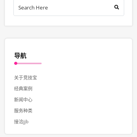
导航
关于竞技宝
经典案例
新闻中心
服务种类
接洽jjb