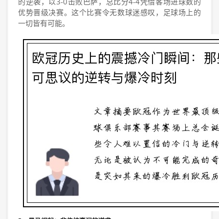
的逆袭，以3-0击败巴萨，总比分4-4凭借客场进球数的
优势晋级决赛。这个比赛令无数球迷感叹，足球场上的
一切皆有可能。