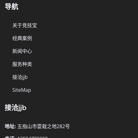
导航
关于竞技宝
经典案例
新闻中心
服务种类
接洽jjb
SiteMap
接洽jjb
地址:
五指山市耍栽之地282号