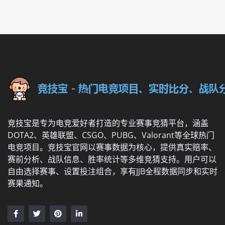
竞技宝是专为电竞爱好者打造的专业赛事竞猜平台，涵盖
DOTA2、英雄联盟、CSGO、PUBG、Valorant等全球热门
电竞项目。竞技宝官网以赛事数据为核心，提供真实赔率、
赛前分析、战队信息、胜率统计等多维竞猜支持。用户可以
自由选择赛事、设置投注组合，享有JJB全程数据同步和实时
赛果通知。