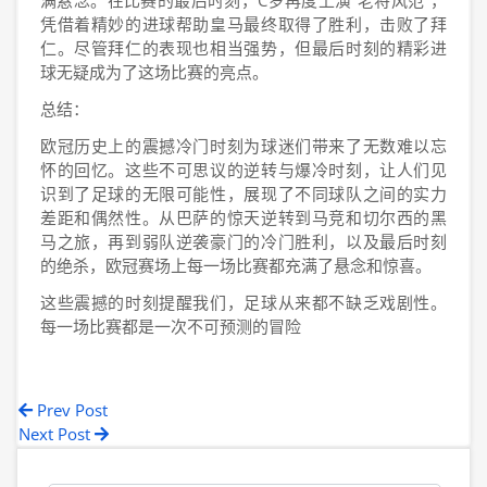
满悬念。在比赛的最后时刻，C罗再度上演“老将风范”，
凭借着精妙的进球帮助皇马最终取得了胜利，击败了拜
仁。尽管拜仁的表现也相当强势，但最后时刻的精彩进
球无疑成为了这场比赛的亮点。
总结：
欧冠历史上的震撼冷门时刻为球迷们带来了无数难以忘
怀的回忆。这些不可思议的逆转与爆冷时刻，让人们见
识到了足球的无限可能性，展现了不同球队之间的实力
差距和偶然性。从巴萨的惊天逆转到马竞和切尔西的黑
马之旅，再到弱队逆袭豪门的冷门胜利，以及最后时刻
的绝杀，欧冠赛场上每一场比赛都充满了悬念和惊喜。
这些震撼的时刻提醒我们，足球从来都不缺乏戏剧性。
每一场比赛都是一次不可预测的冒险
Prev Post
Next Post